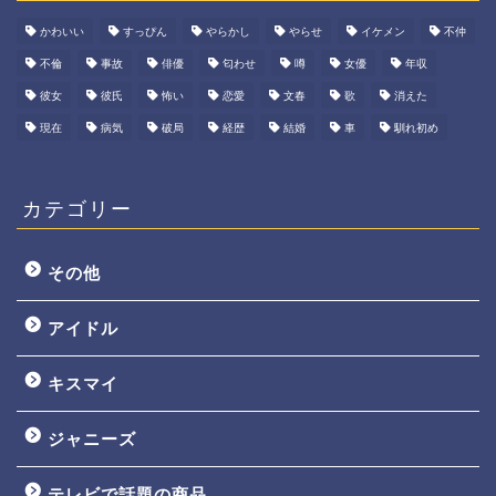
かわいい
すっぴん
やらかし
やらせ
イケメン
不仲
不倫
事故
俳優
匂わせ
噂
女優
年収
彼女
彼氏
怖い
恋愛
文春
歌
消えた
現在
病気
破局
経歴
結婚
車
馴れ初め
カテゴリー
その他
アイドル
キスマイ
ジャニーズ
テレビで話題の商品