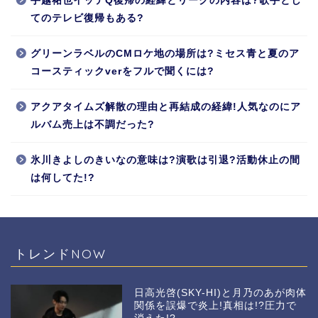
手越祐也イッテQ復帰の経緯とリークの内容は?歌手とし
てのテレビ復帰もある?
グリーンラベルのCMロケ地の場所は?ミセス青と夏のア
コースティックverをフルで聞くには?
アクアタイムズ解散の理由と再結成の経緯!人気なのにア
ルバム売上は不調だった?
氷川きよしのきいなの意味は?演歌は引退?活動休止の間
は何してた!?
トレンドNOW
日高光啓(SKY-HI)と月乃のあが肉体
関係を誤爆で炎上!真相は!?圧力で