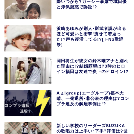
際いつから?ガーシー暴露で城田優
と浮気疑惑で訴訟!?
浜崎あゆみが別人･影武者説が出る
ほど可愛いと衝撃!痩せて若返っ
た!?声も復活してる!?[ FNS歌謡
祭]
岡田将生が彼女の鈴木唯アナと別れ
た理由は!?結婚願望は?3時のヒロ
イン福田は友達で炎上のヒロイン!?
Aぇ!group(エーグループ)福本大
晴、一発退所･非公表の理由は?コン
プラ違反の解雇事例は!?
新しい学校のリーダーズSUZUKA
の歌唱力は上手い･下手?評価は?世