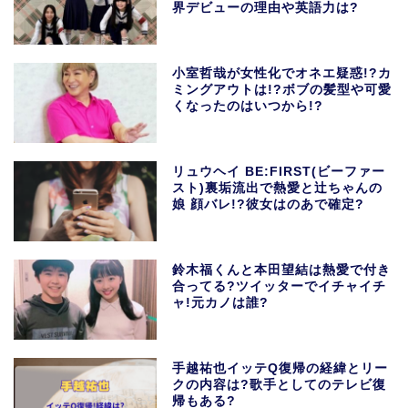
界デビューの理由や英語力は?
小室哲哉が女性化でオネエ疑惑!?カ
ミングアウトは!?ボブの髪型や可愛
くなったのはいつから!?
リュウヘイ BE:FIRST(ビーファー
スト)裏垢流出で熱愛と辻ちゃんの
娘 顔バレ!?彼女はのあで確定?
鈴木福くんと本田望結は熱愛で付き
合ってる?ツイッターでイチャイチ
ャ!元カノは誰?
手越祐也イッテQ復帰の経緯とリー
クの内容は?歌手としてのテレビ復
帰もある?