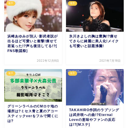
歌手
歌手
浜崎あゆみが別人･影武者説が
氷川きよしの胸は豊胸!?痩せ
出るほど可愛いと衝撃!痩せて
てさらに綺麗に美人化!メイク
若返った!?声も復活してる!?[
も可愛いと話題沸騰!
FNS歌謡祭]
2022年12月8日
2021年7月18日
歌手
歌手
グリーンラベルのCMロケ地の
TAKAHIRO作詞のラブソング
場所は?ミセス青と夏のアコー
は武井咲への曲!?Eternal
スティックverをフルで聞くに
Loveの意味やファンの反応
は?
は!?[Mステ]