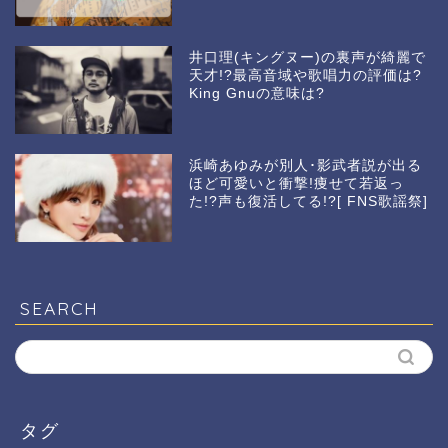
井口理(キングヌー)の裏声が綺麗で
天才!?最高音域や歌唱力の評価は?
King Gnuの意味は?
浜崎あゆみが別人･影武者説が出る
ほど可愛いと衝撃!痩せて若返っ
た!?声も復活してる!?[ FNS歌謡祭]
SEARCH
タグ