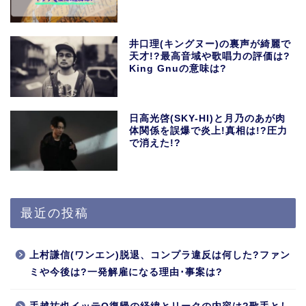
井口理(キングヌー)の裏声が綺麗で
天才!?最高音域や歌唱力の評価は?
King Gnuの意味は?
日高光啓(SKY-HI)と月乃のあが肉
体関係を誤爆で炎上!真相は!?圧力
で消えた!?
最近の投稿
上村謙信(ワンエン)脱退、コンプラ違反は何した?ファン
ミや今後は?一発解雇になる理由･事案は?