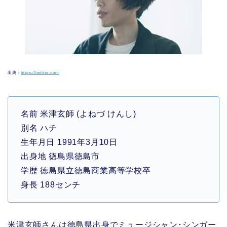
出典：
https://twitter.com
名前 米津玄師 (よねづ けんし)
別名 ハチ
生年月日 1991年3月10日
出身地 徳島県徳島市
学歴 徳島県立徳島商業高等学校卒
身長 188センチ
米津玄師さんは徳島県出身でミュージシャン･シンガー