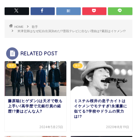
HOME
歌手
米津玄師はなぜ紅白出演決めた!?普段テレビに出ない理由は?素顔はイケメン!?
RELATED POST
歌手
歌手
藤原聡(ヒゲダン)は天才で歌も
ミスチル桜井の息子カイトは
上手い!高学歴で元銀行員の経
イケメンでモテすぎ!永瀬廉に
歴!?妻はどんな人?
似てる?学校やドラムの実力
は!?
2024年5月23日
2020年8月19日