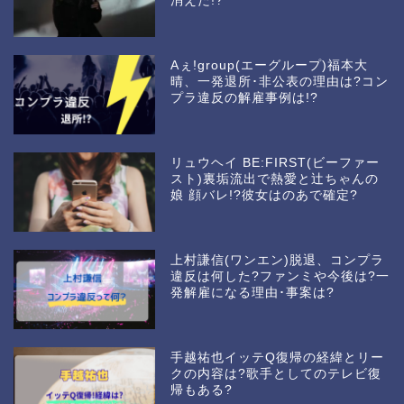
消えた!?
Aぇ!group(エーグループ)福本大
晴、一発退所･非公表の理由は?コン
プラ違反の解雇事例は!?
リュウヘイ BE:FIRST(ビーファー
スト)裏垢流出で熱愛と辻ちゃんの
娘 顔バレ!?彼女はのあで確定?
上村謙信(ワンエン)脱退、コンプラ
違反は何した?ファンミや今後は?一
発解雇になる理由･事案は?
手越祐也イッテQ復帰の経緯とリー
クの内容は?歌手としてのテレビ復
帰もある?