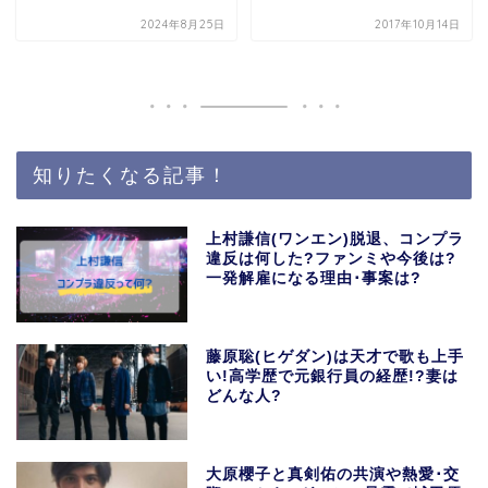
2024年8月25日
2017年10月14日
知りたくなる記事！
上村謙信(ワンエン)脱退、コンプラ
違反は何した?ファンミや今後は?
一発解雇になる理由･事案は?
藤原聡(ヒゲダン)は天才で歌も上手
い!高学歴で元銀行員の経歴!?妻は
どんな人?
大原櫻子と真剣佑の共演や熱愛･交