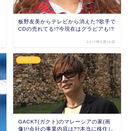
板野友美からテレビから消えた?歌手で
CDの売れてる!?今現在はグラビアも!?
日
2017年6月16日
バラエティー
GACKT(ガクト)のマレーシアの家(画
像)!!会社の事業内容は??本当に移住し