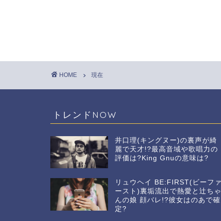
HOME
現在
トレンドNOW
井口理(キングヌー)の裏声が綺
麗で天才!?最高音域や歌唱力の
評価は?King Gnuの意味は?
リュウヘイ BE:FIRST(ビーフ
ースト)裏垢流出で熱愛と辻ち
んの娘 顔バレ!?彼女はのあで確
定?