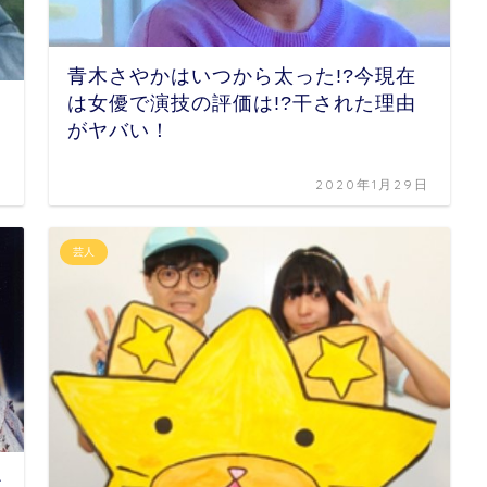
青木さやかはいつから太った!?今現在
は女優で演技の評価は!?干された理由
がヤバい！
日
2020年1月29日
芸人
た