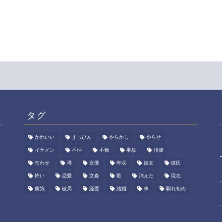
タグ
かわいい
すっぴん
やらかし
やらせ
イケメン
不仲
不倫
事故
俳優
匂わせ
噂
女優
年収
彼女
彼氏
怖い
恋愛
文春
歌
消えた
現在
ァ
病気
破局
経歴
結婚
車
馴れ初め
ゃ