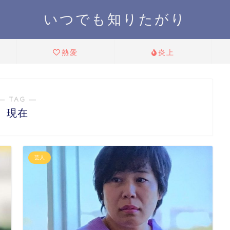
いつでも知りたがり
熱愛
炎上
― TAG ―
現在
芸人