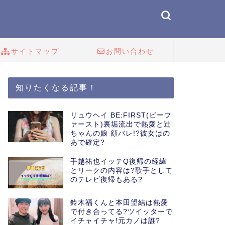
サイトマップ
お問い合わせ
知りたくなる記事！
リュウヘイ BE:FIRST(ビーフ
ァースト)裏垢流出で熱愛と辻
ちゃんの娘 顔バレ!?彼女はの
あで確定?
手越祐也イッテQ復帰の経緯
とリークの内容は?歌手として
のテレビ復帰もある?
鈴木福くんと本田望結は熱愛
で付き合ってる?ツイッターで
イチャイチャ!元カノは誰?