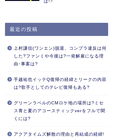
は!?
最近の投稿
上村謙信(ワンエン)脱退、コンプラ違反は何
した?ファンミや今後は?一発解雇になる理
由･事案は?
手越祐也イッテQ復帰の経緯とリークの内容
は?歌手としてのテレビ復帰もある?
グリーンラベルのCMロケ地の場所は?ミセ
ス青と夏のアコースティックverをフルで聞
くには?
アクアタイムズ解散の理由と再結成の経緯!