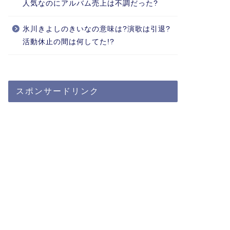
人気なのにアルバム売上は不調だった?
氷川きよしのきいなの意味は?演歌は引退?
活動休止の間は何してた!?
スポンサードリンク