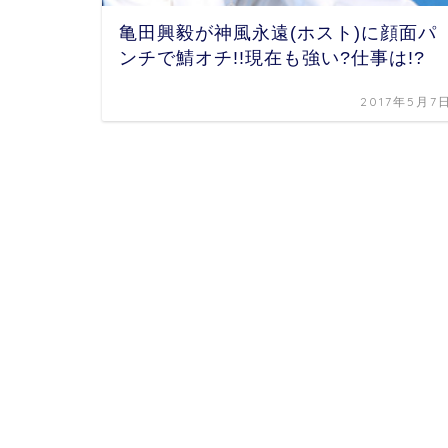
亀田興毅が神風永遠(ホスト)に顔面パ
ンチで鯖オチ!!現在も強い?仕事は!?
2017年5月7