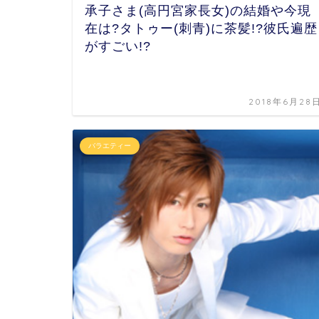
承子さま(高円宮家長女)の結婚や今現
在は?タトゥー(刺青)に茶髪!?彼氏遍歴
がすごい!?
2018年6月28
バラエティー