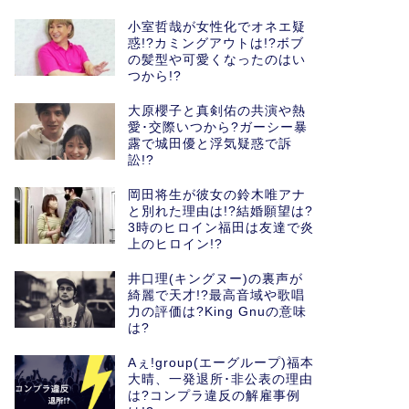
小室哲哉が女性化でオネエ疑
惑!?カミングアウトは!?ボブ
の髪型や可愛くなったのはい
つから!?
大原櫻子と真剣佑の共演や熱
愛･交際いつから?ガーシー暴
露で城田優と浮気疑惑で訴
訟!?
岡田将生が彼女の鈴木唯アナ
と別れた理由は!?結婚願望は?
3時のヒロイン福田は友達で炎
上のヒロイン!?
井口理(キングヌー)の裏声が
綺麗で天才!?最高音域や歌唱
力の評価は?King Gnuの意味
は?
Aぇ!group(エーグループ)福本
大晴、一発退所･非公表の理由
は?コンプラ違反の解雇事例