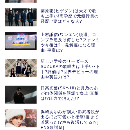
藤原聡(ヒゲダン)は天才で歌
も上手い!高学歴で元銀行員の
経歴!?妻はどんな人?
上村謙信(ワンエン)脱退、コ
ンプラ違反は何した?ファンミ
や今後は?一発解雇になる理
由･事案は?
新しい学校のリーダーズ
SUZUKAの歌唱力は上手い･下
手?評価は?世界デビューの理
由や英語力は?
日高光啓(SKY-HI)と月乃のあ
が肉体関係を誤爆で炎上!真相
は!?圧力で消えた!?
浜崎あゆみが別人･影武者説が
出るほど可愛いと衝撃!痩せて
若返った!?声も復活してる!?[
FNS歌謡祭]