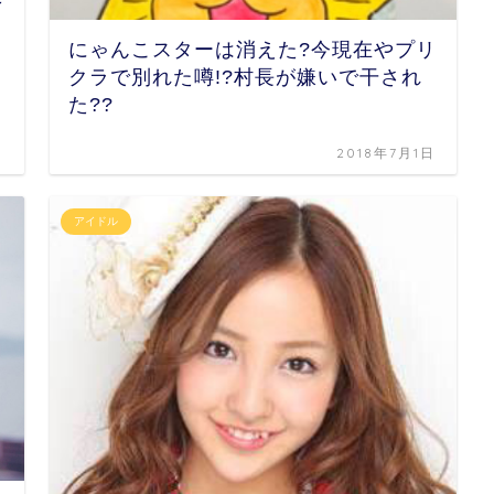
にゃんこスターは消えた?今現在やプリ
クラで別れた噂!?村長が嫌いで干され
た??
日
2018年7月1日
アイドル