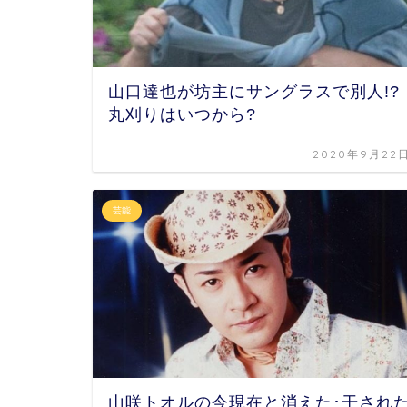
山口達也が坊主にサングラスで別人!?
丸刈りはいつから?
2020年9月22
芸能
山咲トオルの今現在と消えた･干され