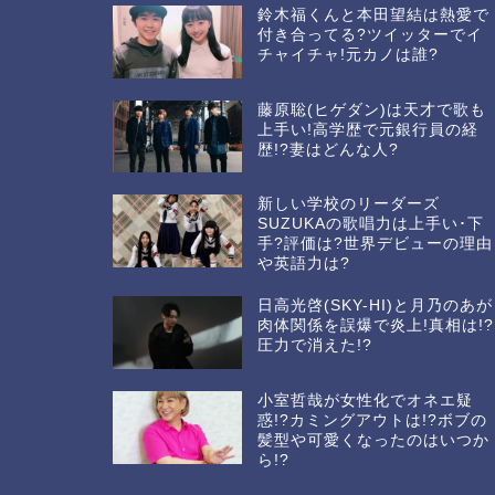
鈴木福くんと本田望結は熱愛で
付き合ってる?ツイッターでイ
チャイチャ!元カノは誰?
藤原聡(ヒゲダン)は天才で歌も
上手い!高学歴で元銀行員の経
歴!?妻はどんな人?
新しい学校のリーダーズ
SUZUKAの歌唱力は上手い･下
手?評価は?世界デビューの理由
や英語力は?
日高光啓(SKY-HI)と月乃のあが
肉体関係を誤爆で炎上!真相は!?
圧力で消えた!?
小室哲哉が女性化でオネエ疑
惑!?カミングアウトは!?ボブの
髪型や可愛くなったのはいつか
ら!?