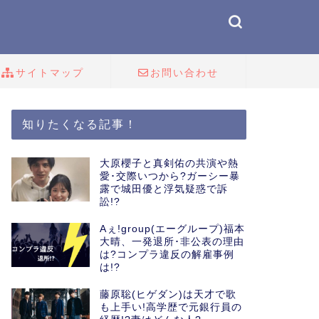
サイトマップ
お問い合わせ
知りたくなる記事！
大原櫻子と真剣佑の共演や熱
愛･交際いつから?ガーシー暴
露で城田優と浮気疑惑で訴
訟!?
Aぇ!group(エーグループ)福本
大晴、一発退所･非公表の理由
は?コンプラ違反の解雇事例
は!?
藤原聡(ヒゲダン)は天才で歌
も上手い!高学歴で元銀行員の