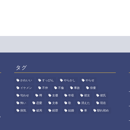
タグ
かわいい
すっぴん
やらかし
やらせ
･
イケメン
不仲
不倫
事故
俳優
匂わせ
噂
女優
年収
彼女
彼氏
怖い
恋愛
文春
歌
消えた
現在
病気
破局
経歴
結婚
車
馴れ初め
?