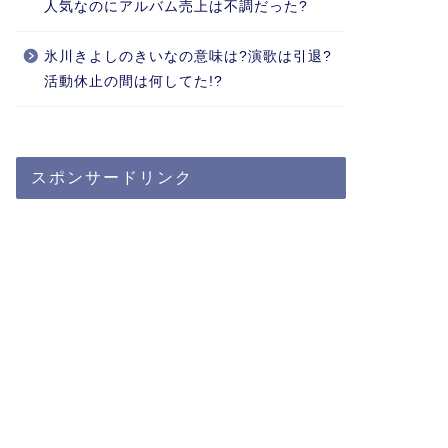
人気なのにアルバム売上は不調だった?
氷川きよしのきいなの意味は?演歌は引退?
活動休止の間は何してた!?
スポンサードリンク