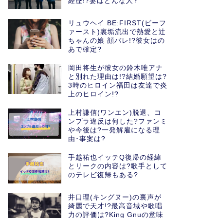
経歴!?妻はどんな人?
リュウヘイ BE:FIRST(ビーフ
ァースト)裏垢流出で熱愛と辻
ちゃんの娘 顔バレ!?彼女はの
あで確定?
岡田将生が彼女の鈴木唯アナ
と別れた理由は!?結婚願望は?
3時のヒロイン福田は友達で炎
上のヒロイン!?
上村謙信(ワンエン)脱退、コ
ンプラ違反は何した?ファンミ
や今後は?一発解雇になる理
由･事案は?
手越祐也イッテQ復帰の経緯
とリークの内容は?歌手として
のテレビ復帰もある?
井口理(キングヌー)の裏声が
綺麗で天才!?最高音域や歌唱
力の評価は?King Gnuの意味