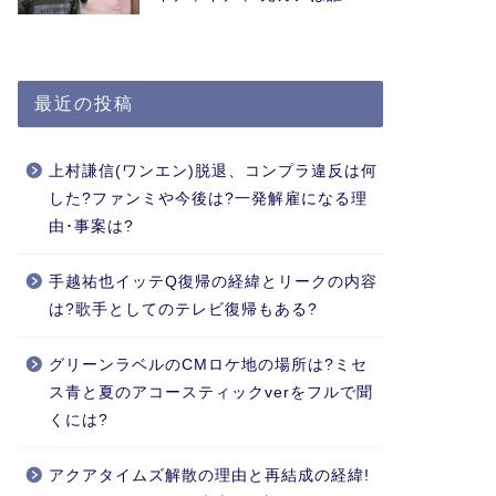
最近の投稿
上村謙信(ワンエン)脱退、コンプラ違反は何
した?ファンミや今後は?一発解雇になる理
由･事案は?
手越祐也イッテQ復帰の経緯とリークの内容
は?歌手としてのテレビ復帰もある?
グリーンラベルのCMロケ地の場所は?ミセ
ス青と夏のアコースティックverをフルで聞
くには?
アクアタイムズ解散の理由と再結成の経緯!