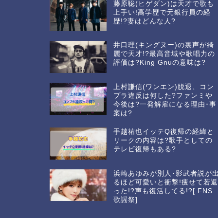
藤原聡(ヒゲダン)は天才で歌も
上手い!高学歴で元銀行員の経
歴!?妻はどんな人?
井口理(キングヌー)の裏声が綺
麗で天才!?最高音域や歌唱力の
評価は?King Gnuの意味は?
上村謙信(ワンエン)脱退、コン
プラ違反は何した?ファンミや
今後は?一発解雇になる理由･事
案は?
手越祐也イッテQ復帰の経緯と
リークの内容は?歌手としての
テレビ復帰もある?
浜崎あゆみが別人･影武者説が
るほど可愛いと衝撃!痩せて若
った!?声も復活してる!?[ FNS
歌謡祭]