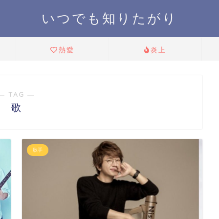
いつでも知りたがり
熱愛
炎上
― TAG ―
歌
歌手