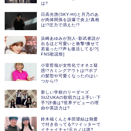
は?
日高光啓(SKY-HI)と月乃のあ
が肉体関係を誤爆で炎上!真相
は!?圧力で消えた!?
浜崎あゆみが別人･影武者説が
出るほど可愛いと衝撃!痩せて
若返った!?声も復活してる!?[
FNS歌謡祭]
小室哲哉が女性化でオネエ疑
惑!?カミングアウトは!?ボブ
の髪型や可愛くなったのはい
つから!?
新しい学校のリーダーズ
SUZUKAの歌唱力は上手い･下
手?評価は?世界デビューの理
由や英語力は?
鈴木福くんと本田望結は熱愛
で付き合ってる?ツイッターで
イチャイチャ!元カノは誰?