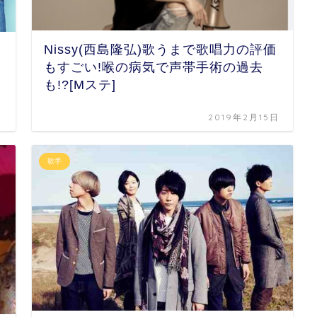
Nissy(西島隆弘)歌うまで歌唱力の評価
もすごい!喉の病気で声帯手術の過去
も!?[Mステ]
日
2019年2月15日
歌手