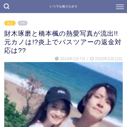
いつでも知りたがり
炎上
PR
財木琢磨と橋本楓の熱愛写真が流出!!
元カノは!?炎上でバスツアーの返金対
応は??
2018年2月7日
/
2020年2月12日