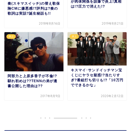
が肉体関係を誤爆で炎上!真相
奏(スキマスイッチ)の替え歌保
は!?圧力で消えた!?
険CMに嫌悪感!?評判は?奏の
歌詞は実話?誕生秘話も!!
2018年8月16日
2019年8月21日
炎上
炎上
キスマイ･サンドイッチマン宝
くじにヤラセ疑惑!?当たりす
阿部力と上原多香子が不倫!?
ぎ?番組打ち切りも!?「10万円
馴れ初めは??TENNの弟が遺
でできるかな」
書公開した理由は??
2017年8月9日
2020年2月12日