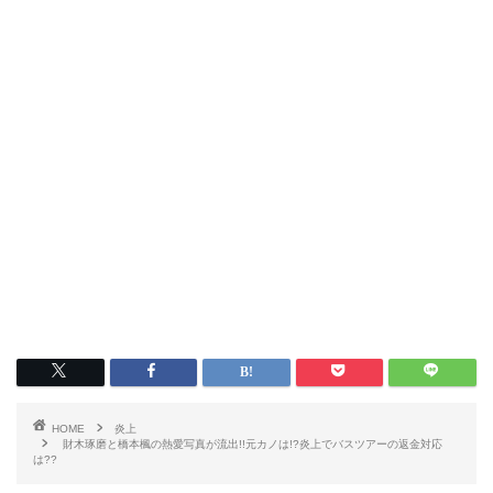
HOME
炎上
財木琢磨と橋本楓の熱愛写真が流出!!元カノは!?炎上でバスツアーの返金対応
は??