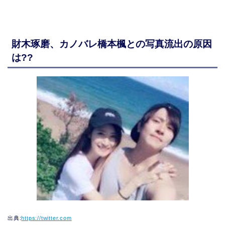
財木琢磨、カノバレ橋本楓との写真流出の原因
は??
出典:
https://twitter.com