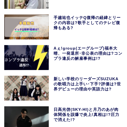
手越祐也イッテQ復帰の経緯とリー
クの内容は?歌手としてのテレビ復
帰もある?
Aぇ!group(エーグループ)福本大
晴、一発退所･非公表の理由は?コン
プラ違反の解雇事例は!?
新しい学校のリーダーズSUZUKA
の歌唱力は上手い･下手?評価は?世
界デビューの理由や英語力は?
日高光啓(SKY-HI)と月乃のあが肉
体関係を誤爆で炎上!真相は!?圧力
で消えた!?