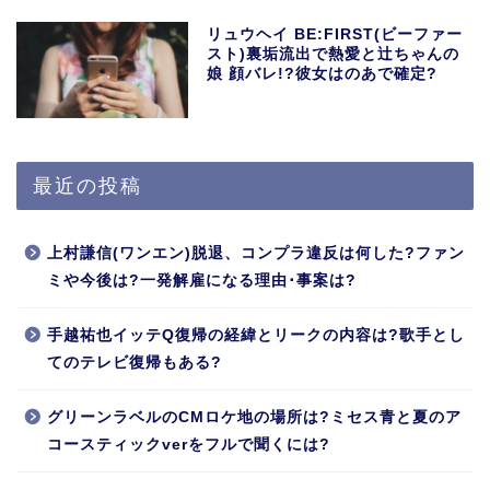
リュウヘイ BE:FIRST(ビーファー
スト)裏垢流出で熱愛と辻ちゃんの
娘 顔バレ!?彼女はのあで確定?
最近の投稿
上村謙信(ワンエン)脱退、コンプラ違反は何した?ファン
ミや今後は?一発解雇になる理由･事案は?
手越祐也イッテQ復帰の経緯とリークの内容は?歌手とし
てのテレビ復帰もある?
グリーンラベルのCMロケ地の場所は?ミセス青と夏のア
コースティックverをフルで聞くには?