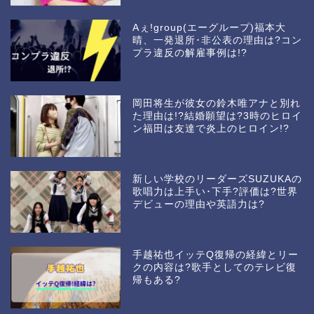
Aぇ!group(エーグループ)福本大
晴、一発退所･非公表の理由は?コン
プラ違反の解雇事例は!?
岡田将生が彼女の鈴木唯アナと別れ
た理由は!?結婚願望は?3時のヒロイ
ン福田は友達で炎上のヒロイン!?
新しい学校のリーダーズSUZUKAの
歌唱力は上手い･下手?評価は?世界
デビューの理由や英語力は?
手越祐也イッテQ復帰の経緯とリー
クの内容は?歌手としてのテレビ復
帰もある?