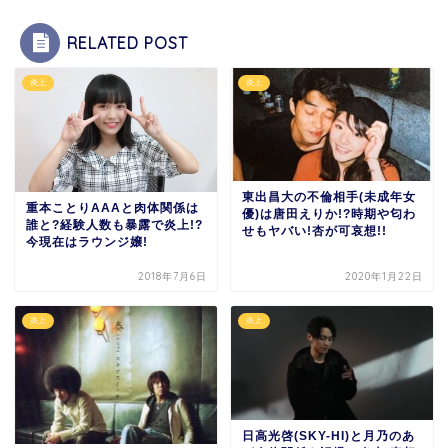
RELATED POST
炎上
炎上
東出昌大の不倫相手(未成年女
重本ことりAAAと肉体関係は
優)は唐田えりか!?時期や匂わ
誰と?経験人数も暴露で炎上!?
せもヤバい!杏が可哀想!!
今現在はラウンジ嬢!
2018年7月6日
2020年1月22日
炎上
炎上
日高光啓(SKY-HI)と月乃のあ