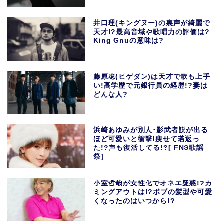
井口理(キングヌー)の裏声が綺麗で
天才!?最高音域や歌唱力の評価は?
King Gnuの意味は?
藤原聡(ヒゲダン)は天才で歌も上手
い!高学歴で元銀行員の経歴!?妻は
どんな人?
浜崎あゆみが別人･影武者説が出る
ほど可愛いと衝撃!痩せて若返っ
た!?声も復活してる!?[ FNS歌謡
祭]
小室哲哉が女性化でオネエ疑惑!?カ
ミングアウトは!?ボブの髪型や可愛
くなったのはいつから!?