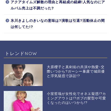
アクアタイムズ解散の理由と再結成の経緯!人気なのにア
ルバム売上は不調だった?
氷川きよしのきいなの意味は?演歌は引退?活動休止の間
は何してた!?
トレンドNOW
大原櫻子と真剣佑の共演や熱愛･交
際いつから?ガーシー暴露で城田優
と浮気疑惑で訴訟!?
小室哲哉が女性化でオネエ疑惑!?カ
ミングアウトは!?ボブの髪型や可愛
くなったのはいつから!?