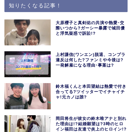
知りたくなる記事！
大原櫻子と真剣佑の共演や熱愛･交
際いつから?ガーシー暴露で城田優
と浮気疑惑で訴訟!?
上村謙信(ワンエン)脱退、コンプラ
違反は何した?ファンミや今後は?
一発解雇になる理由･事案は?
鈴木福くんと本田望結は熱愛で付き
合ってる?ツイッターでイチャイチ
ャ!元カノは誰?
岡田将生が彼女の鈴木唯アナと別れ
た理由は!?結婚願望は?3時のヒロ
イン福田は友達で炎上のヒロイン!?