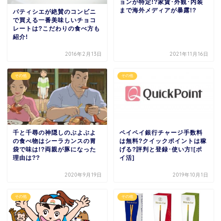
ョンが特定!?家賃･外観･内装
まで海外メディアが暴露!?
パティシエが絶賛のコンビニ
で買える一番美味しいチョコ
レートは?こだわりの食べ方も
紹介!
2016年2月13日
2021年11月16日
その他
その他
千と千尋の神隠しのぶよぶよ
ペイペイ銀行チャージ手数料
の食べ物はシーラカンスの胃
は無料?クイックポイントは稼
袋で味は!?両親が豚になった
げる?評判と登録･使い方![ポ
理由は??
イ活]
2020年9月19日
2019年10月1日
その他
その他