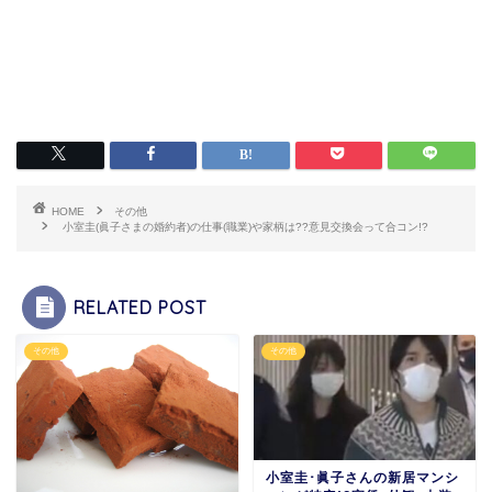
HOME
その他
小室圭(眞子さまの婚約者)の仕事(職業)や家柄は??意見交換会って合コン!?
RELATED POST
その他
その他
小室圭･眞子さんの新居マンシ