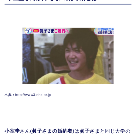
出典：http://www3.nhk.or.jp
小室圭
さん(
眞子さまの婚約者
)は
眞子さま
と同じ大学の