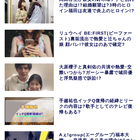
た理由は!?結婚願望は?3時のヒロ
イン福田は友達で炎上のヒロイン!?
リュウヘイ BE:FIRST(ビーファー
スト)裏垢流出で熱愛と辻ちゃんの
娘 顔バレ!?彼女はのあで確定?
大原櫻子と真剣佑の共演や熱愛･交
際いつから?ガーシー暴露で城田優
と浮気疑惑で訴訟!?
手越祐也イッテQ復帰の経緯とリー
クの内容は?歌手としてのテレビ復
帰もある?
Aぇ!group(エーグループ)福本大