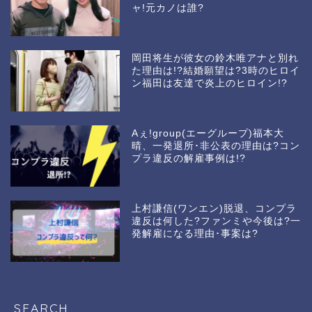
ャ!元カノは誰?
岡田将生が彼女の鈴木唯アナと別れ
た理由は!?結婚願望は?3時のヒロイ
ン福田は友達で炎上のヒロイン!?
Aぇ!group(エーグループ)福本大
晴、一発退所･非公表の理由は?コン
プラ違反の解雇事例は!?
上村謙信(ワンエン)脱退、コンプラ
違反は何した?ファンミや今後は?一
発解雇になる理由･事案は?
SEARCH