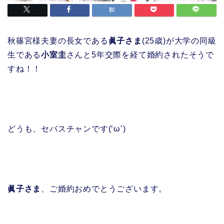
秋篠宮様夫妻の長女である
眞子さま
(25歳)が大学の同級
生である
小室圭
さんと5年交際を経て婚約されたそうで
すね！！
どうも、セバスチャンです(‘ω’)
眞子さま
、ご婚約おめでとうございます。