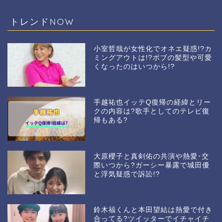
トレンドNOW
小室哲哉が女性化でオネエ疑惑!?カ
ミングアウトは!?ボブの髪型や可愛
くなったのはいつから!?
手越祐也イッテQ復帰の経緯とリー
クの内容は?歌手としてのテレビ復
帰もある?
大原櫻子と真剣佑の共演や熱愛･交
際いつから?ガーシー暴露で城田優
と浮気疑惑で訴訟!?
鈴木福くんと本田望結は熱愛で付き
合ってる?ツイッターでイチャイチ