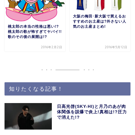
大阪の梅田･新大阪で買えるお
すすめのお土産は?外さない人
気のお土産まとめ!
桃太郎の本当の性格は悪い!?
桃太郎の歌が怖すぎてヤバイ!!
歌のその後の展開は!?
2016年2月2日
2016年5月12日
知りたくなる記事！
日高光啓(SKY-HI)と月乃のあが肉
体関係を誤爆で炎上!真相は!?圧力
で消えた!?