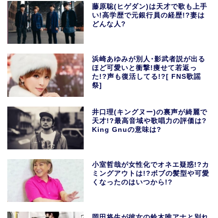
藤原聡(ヒゲダン)は天才で歌も上手
い!高学歴で元銀行員の経歴!?妻は
どんな人?
浜崎あゆみが別人･影武者説が出る
ほど可愛いと衝撃!痩せて若返っ
た!?声も復活してる!?[ FNS歌謡
祭]
井口理(キングヌー)の裏声が綺麗で
天才!?最高音域や歌唱力の評価は?
King Gnuの意味は?
小室哲哉が女性化でオネエ疑惑!?カ
ミングアウトは!?ボブの髪型や可愛
くなったのはいつから!?
岡田将生が彼女の鈴木唯アナと別れ