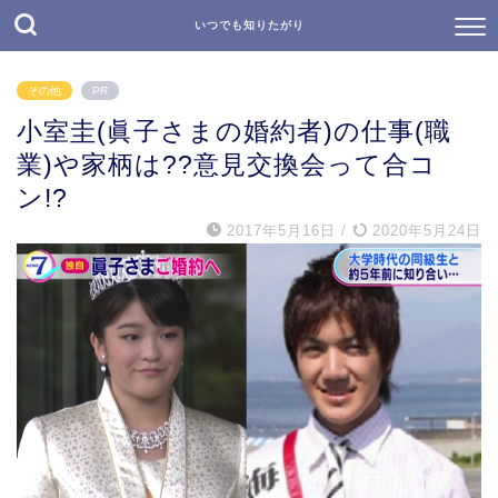
いつでも知りたがり
その他
PR
小室圭(眞子さまの婚約者)の仕事(職
業)や家柄は??意見交換会って合コ
ン!?
2017年5月16日
/
2020年5月24日