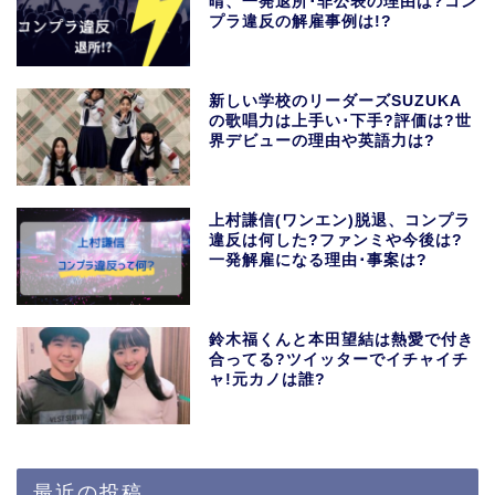
晴、一発退所･非公表の理由は?コン
プラ違反の解雇事例は!?
新しい学校のリーダーズSUZUKA
の歌唱力は上手い･下手?評価は?世
界デビューの理由や英語力は?
上村謙信(ワンエン)脱退、コンプラ
違反は何した?ファンミや今後は?
一発解雇になる理由･事案は?
鈴木福くんと本田望結は熱愛で付き
合ってる?ツイッターでイチャイチ
ャ!元カノは誰?
最近の投稿