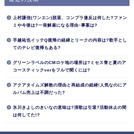
上村謙信(ワンエン)脱退、コンプラ違反は何した?ファン
ミや今後は?一発解雇になる理由･事案は?
手越祐也イッテQ復帰の経緯とリークの内容は?歌手とし
てのテレビ復帰もある?
グリーンラベルのCMロケ地の場所は?ミセス青と夏のア
コースティックverをフルで聞くには?
アクアタイムズ解散の理由と再結成の経緯!人気なのにア
ルバム売上は不調だった?
氷川きよしのきいなの意味は?演歌は引退?活動休止の間
は何してた!?