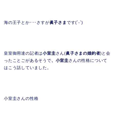
海の王子とか･･･さすが
眞子さま
です(´-`)
皇室御用達の記者は
小室圭
さん(
眞子さまの婚約者
)と会
ったことごがあるそうで
、小室圭
さんの性格について
はこう話していました。
小室圭さんの性格