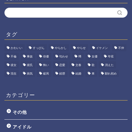
タグ
かわいい
すっぴん
やらかし
やらせ
イケメン
不仲
不倫
事故
俳優
匂わせ
噂
女優
年収
彼女
彼氏
怖い
恋愛
文春
歌
消えた
現在
病気
破局
経歴
結婚
車
馴れ初め
カテゴリー
その他
アイドル