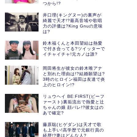
つから!?
井口理(キングヌー)の裏声が
綺麗で天才!?最高音域や歌唱
力の評価は?King Gnuの意味
は?
鈴木福くんと本田望結は熱愛
で付き合ってる?ツイッターで
イチャイチャ!元カノは誰?
岡田将生が彼女の鈴木唯アナ
と別れた理由は!?結婚願望は?
3時のヒロイン福田は友達で炎
上のヒロイン!?
リュウヘイ BE:FIRST(ビーフ
ァースト)裏垢流出で熱愛と辻
ちゃんの娘 顔バレ!?彼女はの
あで確定?
藤原聡(ヒゲダン)は天才で歌
も上手い!高学歴で元銀行員の
経歴!?妻はどんな人?