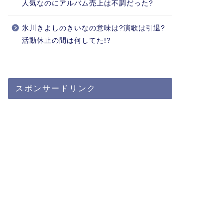
人気なのにアルバム売上は不調だった?
氷川きよしのきいなの意味は?演歌は引退?
活動休止の間は何してた!?
スポンサードリンク