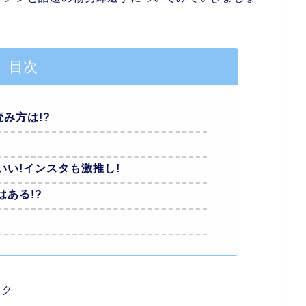
目次
み方は!?
い!インスタも激推し!
ある!?
ンク