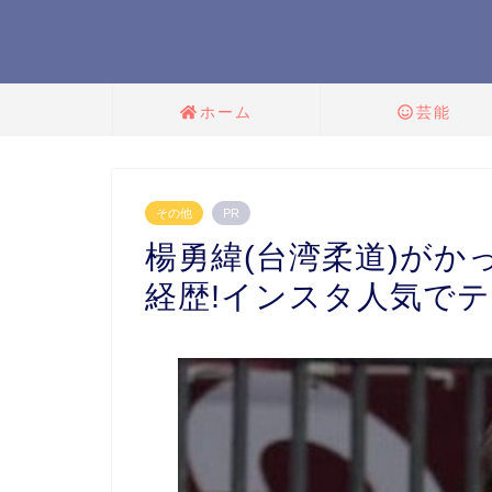
ホーム
芸能
その他
PR
楊勇緯(台湾柔道)がかっ
経歴!インスタ人気でテ