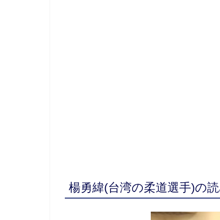
楊勇緯(台湾の柔道選手)の読