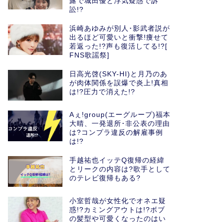
露で城田優と浮気疑惑で訴
訟!?
浜崎あゆみが別人･影武者説が
出るほど可愛いと衝撃!痩せて
若返った!?声も復活してる!?[
FNS歌謡祭]
日高光啓(SKY-HI)と月乃のあ
が肉体関係を誤爆で炎上!真相
は!?圧力で消えた!?
Aぇ!group(エーグループ)福本
大晴、一発退所･非公表の理由
は?コンプラ違反の解雇事例
は!?
手越祐也イッテQ復帰の経緯
とリークの内容は?歌手として
のテレビ復帰もある?
小室哲哉が女性化でオネエ疑
惑!?カミングアウトは!?ボブ
の髪型や可愛くなったのはい