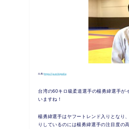
出典:
https://ja.wikipedia
台湾の60キロ級柔道選手の楊勇緯選手が
いますね！
楊勇緯選手はヤフートレンド入りとなり
りしているのには楊勇緯選手の注目度の