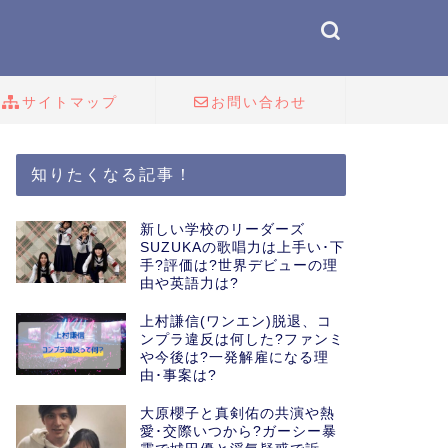
サイトマップ
お問い合わせ
知りたくなる記事！
新しい学校のリーダーズ
SUZUKAの歌唱力は上手い･下
手?評価は?世界デビューの理
由や英語力は?
上村謙信(ワンエン)脱退、コ
ンプラ違反は何した?ファンミ
や今後は?一発解雇になる理
由･事案は?
大原櫻子と真剣佑の共演や熱
愛･交際いつから?ガーシー暴