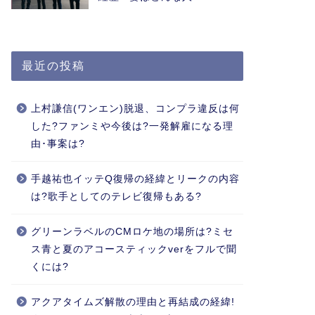
最近の投稿
上村謙信(ワンエン)脱退、コンプラ違反は何
した?ファンミや今後は?一発解雇になる理
由･事案は?
手越祐也イッテQ復帰の経緯とリークの内容
は?歌手としてのテレビ復帰もある?
グリーンラベルのCMロケ地の場所は?ミセ
ス青と夏のアコースティックverをフルで聞
くには?
アクアタイムズ解散の理由と再結成の経緯!