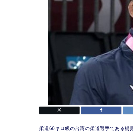
柔道60キロ級の台湾の柔道選手である楊