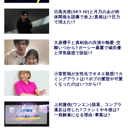
日高光啓(SKY-HI)と月乃のあが肉
体関係を誤爆で炎上!真相は!?圧力
で消えた!?
大原櫻子と真剣佑の共演や熱愛･交
際いつから?ガーシー暴露で城田優
と浮気疑惑で訴訟!?
小室哲哉が女性化でオネエ疑惑!?カ
ミングアウトは!?ボブの髪型や可愛
くなったのはいつから!?
上村謙信(ワンエン)脱退、コンプラ
違反は何した?ファンミや今後は?
一発解雇になる理由･事案は?