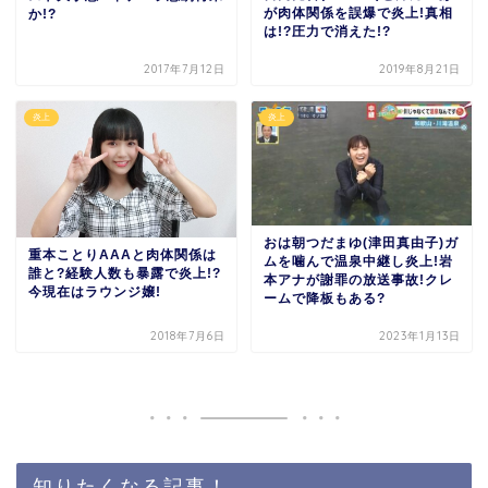
が肉体関係を誤爆で炎上!真相
か!?
は!?圧力で消えた!?
2017年7月12日
2019年8月21日
炎上
炎上
おは朝つだまゆ(津田真由子)ガ
重本ことりAAAと肉体関係は
ムを噛んで温泉中継し炎上!岩
誰と?経験人数も暴露で炎上!?
本アナが謝罪の放送事故!クレ
今現在はラウンジ嬢!
ームで降板もある?
2018年7月6日
2023年1月13日
知りたくなる記事！