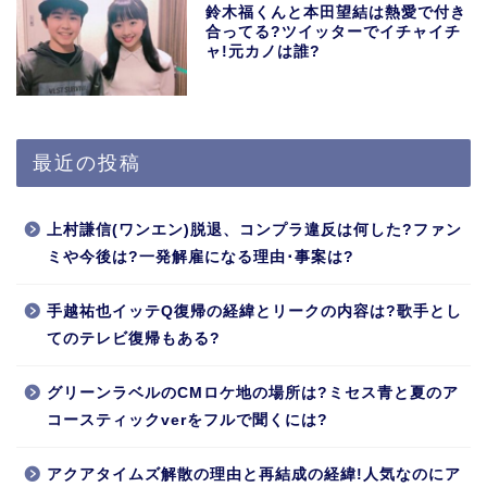
鈴木福くんと本田望結は熱愛で付き
合ってる?ツイッターでイチャイチ
ャ!元カノは誰?
最近の投稿
上村謙信(ワンエン)脱退、コンプラ違反は何した?ファン
ミや今後は?一発解雇になる理由･事案は?
手越祐也イッテQ復帰の経緯とリークの内容は?歌手とし
てのテレビ復帰もある?
グリーンラベルのCMロケ地の場所は?ミセス青と夏のア
コースティックverをフルで聞くには?
アクアタイムズ解散の理由と再結成の経緯!人気なのにア