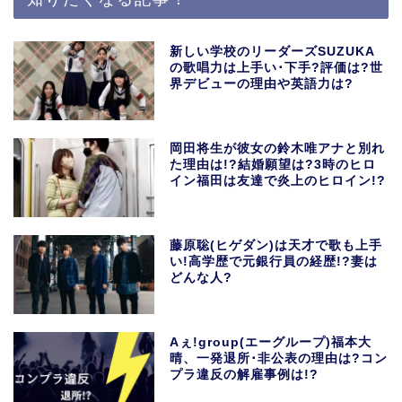
新しい学校のリーダーズSUZUKA
の歌唱力は上手い･下手?評価は?世
界デビューの理由や英語力は?
岡田将生が彼女の鈴木唯アナと別れ
た理由は!?結婚願望は?3時のヒロ
イン福田は友達で炎上のヒロイン!?
藤原聡(ヒゲダン)は天才で歌も上手
い!高学歴で元銀行員の経歴!?妻は
どんな人?
Aぇ!group(エーグループ)福本大
晴、一発退所･非公表の理由は?コン
プラ違反の解雇事例は!?