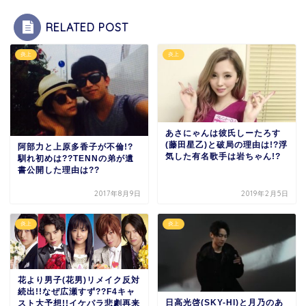
RELATED POST
炎上
炎上
あさにゃんは彼氏しーたろす
(藤田星乙)と破局の理由は!?浮
阿部力と上原多香子が不倫!?
気した有名歌手は岩ちゃん!?
馴れ初めは??TENNの弟が遺
書公開した理由は??
2017年8月9日
2019年2月5日
炎上
炎上
花より男子(花男)リメイク反対
続出!!なぜ広瀬すず??F4キャ
日高光啓(SKY-HI)と月乃のあ
スト大予想!!イケパラ悲劇再来