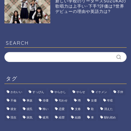
新しい学校のリーダーズSUZUKAの
歌唱力は上手い･下手?評価は?世界
デビューの理由や英語力は?
SEARCH
タグ
かわいい
すっぴん
やらかし
やらせ
イケメン
不仲
不倫
事故
俳優
匂わせ
噂
女優
年収
彼女
彼氏
怖い
恋愛
文春
歌
消えた
現在
病気
破局
経歴
結婚
車
馴れ初め