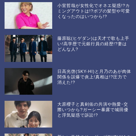
小室哲哉が女性化でオネエ疑惑!?カ
ミングアウトは!?ボブの髪型や可愛
くなったのはいつから!?
藤原聡(ヒゲダン)は天才で歌も上手
い!高学歴で元銀行員の経歴!?妻は
どんな人?
日高光啓(SKY-HI)と月乃のあが肉体
関係を誤爆で炎上!真相は!?圧力で
消えた!?
大原櫻子と真剣佑の共演や熱愛･交
際いつから?ガーシー暴露で城田優
と浮気疑惑で訴訟!?