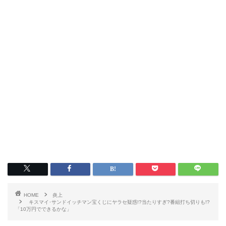
HOME
炎上
キスマイ･サンドイッチマン宝くじにヤラセ疑惑!?当たりすぎ?番組打ち切りも!?
「10万円でできるかな」