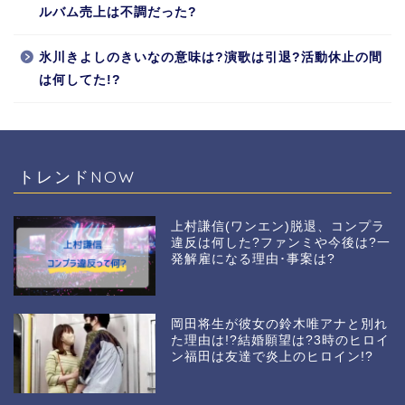
ルバム売上は不調だった?
氷川きよしのきいなの意味は?演歌は引退?活動休止の間
は何してた!?
トレンドNOW
上村謙信(ワンエン)脱退、コンプラ
違反は何した?ファンミや今後は?一
発解雇になる理由･事案は?
岡田将生が彼女の鈴木唯アナと別れ
た理由は!?結婚願望は?3時のヒロイ
ン福田は友達で炎上のヒロイン!?