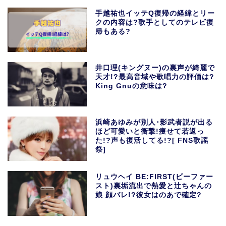
手越祐也イッテQ復帰の経緯とリー
クの内容は?歌手としてのテレビ復
帰もある?
井口理(キングヌー)の裏声が綺麗で
天才!?最高音域や歌唱力の評価は?
King Gnuの意味は?
浜崎あゆみが別人･影武者説が出る
ほど可愛いと衝撃!痩せて若返っ
た!?声も復活してる!?[ FNS歌謡
祭]
リュウヘイ BE:FIRST(ビーファー
スト)裏垢流出で熱愛と辻ちゃんの
娘 顔バレ!?彼女はのあで確定?