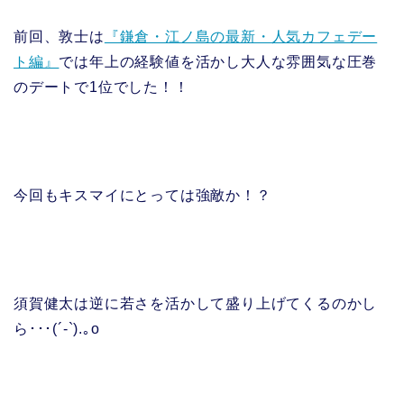
前回、敦士は
『鎌倉・江ノ島の最新・人気カフェデー
ト編』
では年上の経験値を活かし大人な雰囲気な圧巻
のデートで1位でした！！
今回もキスマイにとっては強敵か！？
須賀健太は逆に若さを活かして盛り上げてくるのかし
ら･･･(´-`).｡o