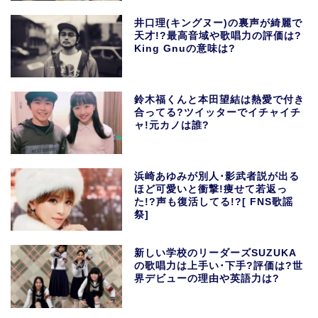
井口理(キングヌー)の裏声が綺麗で
天才!?最高音域や歌唱力の評価は?
King Gnuの意味は?
鈴木福くんと本田望結は熱愛で付き
合ってる?ツイッターでイチャイチ
ャ!元カノは誰?
浜崎あゆみが別人･影武者説が出る
ほど可愛いと衝撃!痩せて若返っ
た!?声も復活してる!?[ FNS歌謡
祭]
新しい学校のリーダーズSUZUKA
の歌唱力は上手い･下手?評価は?世
界デビューの理由や英語力は?