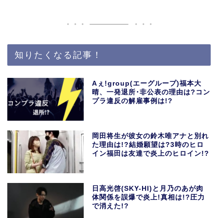
知りたくなる記事！
Aぇ!group(エーグループ)福本大
晴、一発退所･非公表の理由は?コン
プラ違反の解雇事例は!?
岡田将生が彼女の鈴木唯アナと別れ
た理由は!?結婚願望は?3時のヒロ
イン福田は友達で炎上のヒロイン!?
日高光啓(SKY-HI)と月乃のあが肉
体関係を誤爆で炎上!真相は!?圧力
で消えた!?