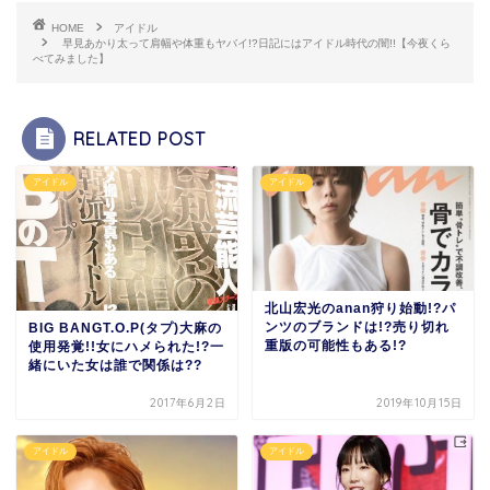
HOME
アイドル
早見あかり太って肩幅や体重もヤバイ!?日記にはアイドル時代の闇!!【今夜くら
べてみました】
RELATED POST
アイドル
アイドル
北山宏光のanan狩り始動!?パ
ンツのブランドは!?売り切れ
BIG BANGT.O.P(タプ)大麻の
重版の可能性もある!?
使用発覚!!女にハメられた!?一
緒にいた女は誰で関係は??
2017年6月2日
2019年10月15日
アイドル
アイドル