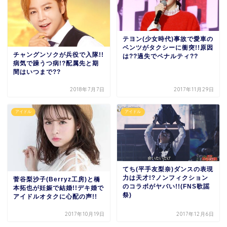
テヨン(少女時代)事故で愛車の
ベンツがタクシーに衝突!!原因
チャングンソクが兵役で入隊!!
は??過失でペナルティ??
病気で躁うつ病!?配属先と期
間はいつまで??
2018年7月7日
2017年11月29日
アイドル
アイドル
てち(平手友梨奈)ダンスの表現
力は天才!?ノンフィクション
菅谷梨沙子(Berryz工房)と橋
のコラボがヤバい!!(FNS歌謡
本拓也が妊娠で結婚!!デキ婚で
祭)
アイドルオタクに心配の声!!
2017年10月19日
2017年12月6日