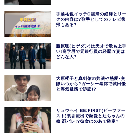
手越祐也イッテQ復帰の経緯とリー
クの内容は?歌手としてのテレビ復
帰もある?
藤原聡(ヒゲダン)は天才で歌も上手
い!高学歴で元銀行員の経歴!?妻は
どんな人?
大原櫻子と真剣佑の共演や熱愛･交
際いつから?ガーシー暴露で城田優
と浮気疑惑で訴訟!?
リュウヘイ BE:FIRST(ビーファー
スト)裏垢流出で熱愛と辻ちゃんの
娘 顔バレ!?彼女はのあで確定?