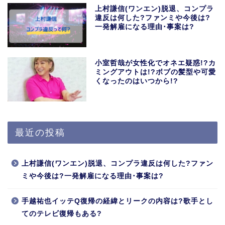
上村謙信(ワンエン)脱退、コンプラ
違反は何した?ファンミや今後は?
一発解雇になる理由･事案は?
小室哲哉が女性化でオネエ疑惑!?カ
ミングアウトは!?ボブの髪型や可愛
くなったのはいつから!?
最近の投稿
上村謙信(ワンエン)脱退、コンプラ違反は何した?ファン
ミや今後は?一発解雇になる理由･事案は?
手越祐也イッテQ復帰の経緯とリークの内容は?歌手とし
てのテレビ復帰もある?