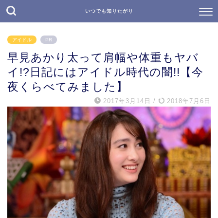
いつでも知りたがり
アイドル
PR
早見あかり太って肩幅や体重もヤバ
イ!?日記にはアイドル時代の闇!!【今
夜くらべてみました】
2017年3月14日
/
2018年7月6日