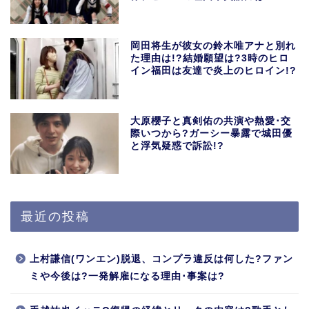
岡田将生が彼女の鈴木唯アナと別れ
た理由は!?結婚願望は?3時のヒロ
イン福田は友達で炎上のヒロイン!?
大原櫻子と真剣佑の共演や熱愛･交
際いつから?ガーシー暴露で城田優
と浮気疑惑で訴訟!?
最近の投稿
上村謙信(ワンエン)脱退、コンプラ違反は何した?ファン
ミや今後は?一発解雇になる理由･事案は?