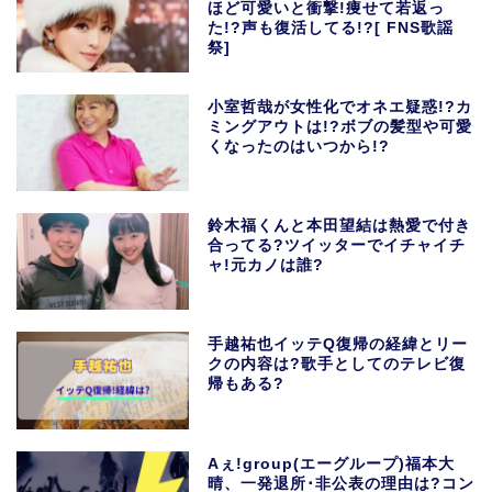
ほど可愛いと衝撃!痩せて若返っ
た!?声も復活してる!?[ FNS歌謡
祭]
小室哲哉が女性化でオネエ疑惑!?カ
ミングアウトは!?ボブの髪型や可愛
くなったのはいつから!?
鈴木福くんと本田望結は熱愛で付き
合ってる?ツイッターでイチャイチ
ャ!元カノは誰?
手越祐也イッテQ復帰の経緯とリー
クの内容は?歌手としてのテレビ復
帰もある?
Aぇ!group(エーグループ)福本大
晴、一発退所･非公表の理由は?コン