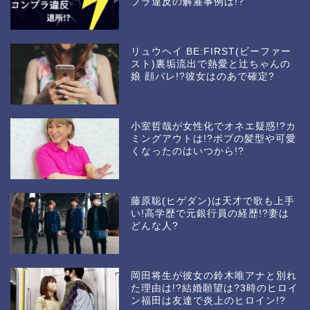
プラ違反の解雇事例は!?
リュウヘイ BE:FIRST(ビーファー
スト)裏垢流出で熱愛と辻ちゃんの
娘 顔バレ!?彼女はのあで確定?
小室哲哉が女性化でオネエ疑惑!?カ
ミングアウトは!?ボブの髪型や可愛
くなったのはいつから!?
藤原聡(ヒゲダン)は天才で歌も上手
い!高学歴で元銀行員の経歴!?妻は
どんな人?
岡田将生が彼女の鈴木唯アナと別れ
た理由は!?結婚願望は?3時のヒロイ
ン福田は友達で炎上のヒロイン!?