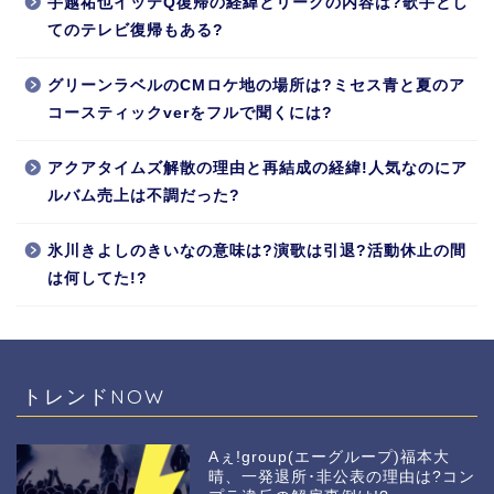
手越祐也イッテQ復帰の経緯とリークの内容は?歌手とし
てのテレビ復帰もある?
グリーンラベルのCMロケ地の場所は?ミセス青と夏のア
コースティックverをフルで聞くには?
アクアタイムズ解散の理由と再結成の経緯!人気なのにア
ルバム売上は不調だった?
氷川きよしのきいなの意味は?演歌は引退?活動休止の間
は何してた!?
トレンドNOW
Aぇ!group(エーグループ)福本大
晴、一発退所･非公表の理由は?コン