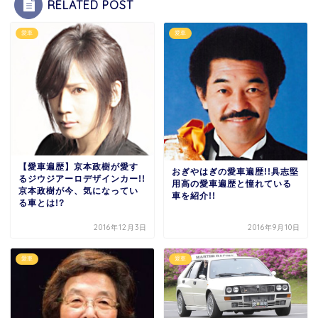
RELATED POST
愛車
愛車
【愛車遍歴】京本政樹が愛す
おぎやはぎの愛車遍歴!!具志堅
るジウジアーロデザインカー!!
用高の愛車遍歴と憧れている
京本政樹が今、気になってい
車を紹介!!
る車とは!?
2016年12月3日
2016年9月10日
愛車
愛車