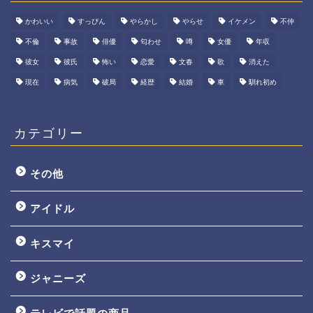
かわいい
すっぴん
やらかし
やらせ
イケメン
不仲
不倫
事故
俳優
匂わせ
噂
女優
年収
彼女
彼氏
怖い
恋愛
文春
歌
消えた
現在
病気
破局
経歴
結婚
車
馴れ初め
カテゴリー
その他
アイドル
キスマイ
ジャニーズ