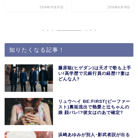
2016年10月31日
2016年6月18日
知りたくなる記事！
藤原聡(ヒゲダン)は天才で歌も上手
い!高学歴で元銀行員の経歴!?妻は
どんな人?
リュウヘイ BE:FIRST(ビーファー
スト)裏垢流出で熱愛と辻ちゃんの
娘 顔バレ!?彼女はのあで確定?
浜崎あゆみが別人･影武者説が出る