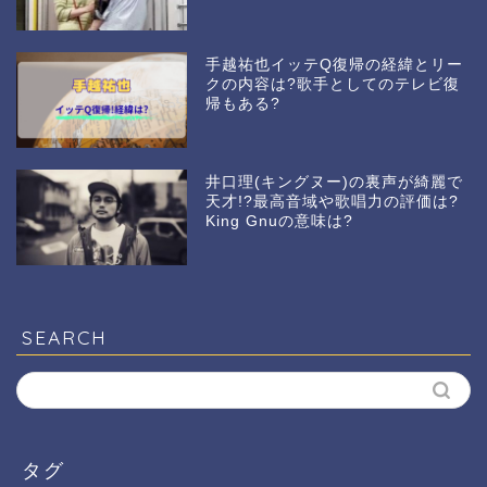
手越祐也イッテQ復帰の経緯とリー
クの内容は?歌手としてのテレビ復
帰もある?
井口理(キングヌー)の裏声が綺麗で
天才!?最高音域や歌唱力の評価は?
King Gnuの意味は?
SEARCH
タグ