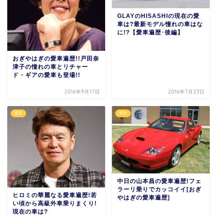
GLAYのHISASHIの現在の愛
車は?最新モデル憧れの車はな
に!?【愛車遍歴･後編】
おぎやはぎの愛車遍歴!!戸田奈
津子の憧れの車とリチャー
ド・ギアの愛車も登場!!
2016年9月17日
2016年7月23日
愛車
愛車
中日の山本昌の愛車遍歴!フェ
ラーリ乗りでカッコイイ[おぎ
ヒロミの華麗なる愛車遍歴!若
やはぎの愛車遍歴]
い頃から高級外車乗りまくり!
現在の車は?