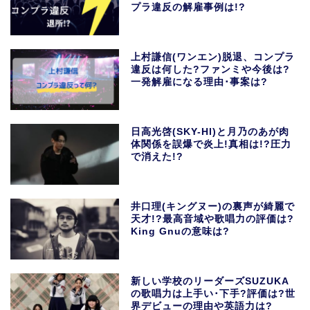
プラ違反の解雇事例は!?
上村謙信(ワンエン)脱退、コンプラ
違反は何した?ファンミや今後は?
一発解雇になる理由･事案は?
日高光啓(SKY-HI)と月乃のあが肉
体関係を誤爆で炎上!真相は!?圧力
で消えた!?
井口理(キングヌー)の裏声が綺麗で
天才!?最高音域や歌唱力の評価は?
King Gnuの意味は?
新しい学校のリーダーズSUZUKA
の歌唱力は上手い･下手?評価は?世
界デビューの理由や英語力は?